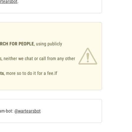
tearsbot
.
ARCH FOR PEOPLE
, using publicly
s, neither we chat or call from any other
ts
, more so to do it for a fee.If
.
ram-bot:
@wartearsbot