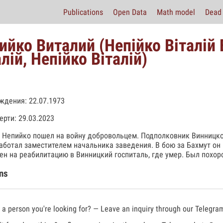
Publications
Open Data
Math model
Dead 
ийко Виталий (Непійко Віталій
алій, Непійко Віталій)
ждения: 22.07.1973
ерти: 29.03.2023
 Непийко пошел на войну добровольцем. Подполковник Винницк
аботал заместителем начальника заведения. В бою за Бахмут он
ен на реабилитацию в Винницкий госпиталь, где умер. Был похоро
ns
a person you're looking for? — Leave an inquiry through our Telegra