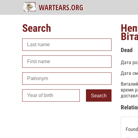
Search
Неп
Віт
Dead
Дата ро
Дата см
Виталий
время р
доставл
Search
Relatio
Found 