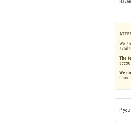
Haven'
ATTE
We are
availa
The te
accou
We do
someb
If you