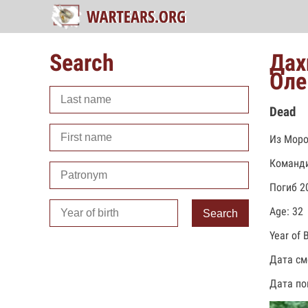
Search
Дах
Оле
Dead
Из Моро
Команди
Погиб 2
Age: 32
Search
Year of 
Дата см
Дата по