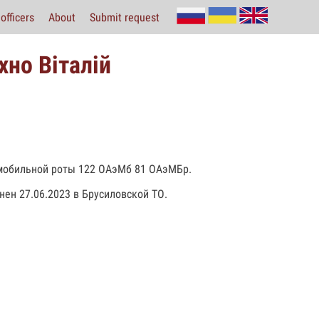
officers
About
Submit request
но Віталій
омобильной роты 122 ОАэМб 81 ОАэМБр.
нен 27.06.2023 в Брусиловской ТО.