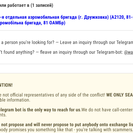
или работает в (1 записей)
-я отдельная аэромобильная бригада (г. Дружковка) (А2120, 81
ромобільна бригада, 81 ОАМБр)
a person you're looking for? — Leave an inquiry through our Telegra
t found anything? — fleave an inquiry through our Telegram-bot:
@war
NTION!
 not official representatives of any side of the conflict!
WE ONLY SE
ble information.
legram bot is the only way to reach for us
.We do not have call-center
nts.
 not propose and will never propose to put anybody onto exchange lis
ody promises you something like that - you're talking with scammers