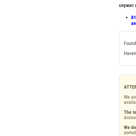
служит 
81
ае
Found 
Haven'
ATTE
We are
availa
The te
accou
We do
someb