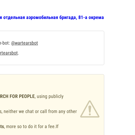
-я отдельная аэромобильная бригада, 81-а окрема
m-bot:
@wartearsbot
tearsbot
.
ARCH FOR PEOPLE
, using publicly
s, neither we chat or call from any other
ts
, more so to do it for a fee.If
.