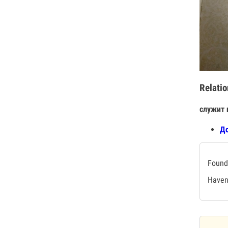
Relatio
служит 
До
Found 
Haven'