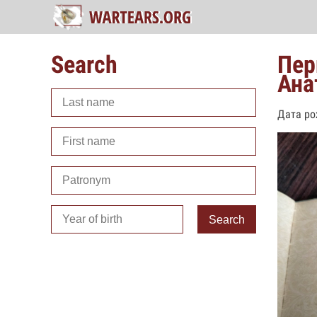
Search
Пер
Ана
Дата ро
Search