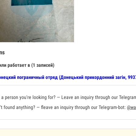
ns
или работает в (1 записей)
нецкий пограничный отряд (Донецький прикордонний загін, 993
a person you're looking for? — Leave an inquiry through our Telegra
t found anything? — fleave an inquiry through our Telegram-bot:
@war