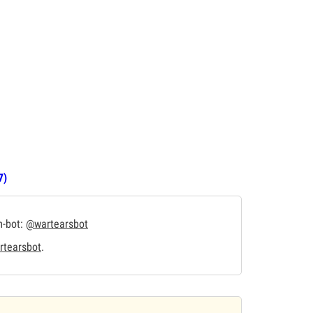
7)
m-bot:
@wartearsbot
tearsbot
.