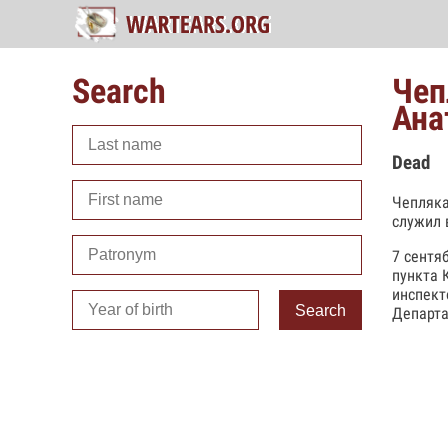
Search
Чеп
Ана
Dead
Чепляка
служил 
7 сентя
пункта 
инспект
Search
Департа