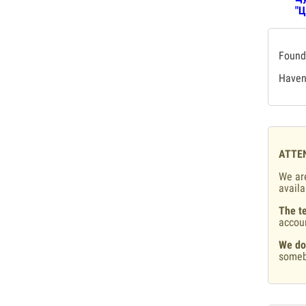
"Ц
Found 
Haven'
ATTE
We are
availa
The te
accou
We do
someb