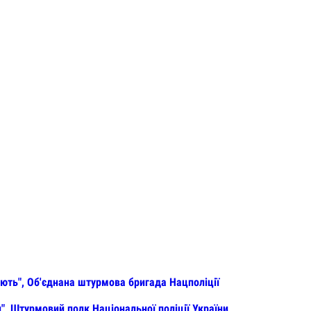
ть", Об'єднана штурмова бригада Нацполіції
 Штурмовий полк Національної поліції України