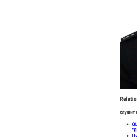
Relatio
служит 
ОШ
"Л
Цу