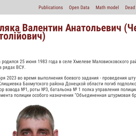
Publications
Open Data
Math model
Dead 
ляка Валентин Анатольевич (Ч
толійович)
 родился 25 июня 1983 года в селе Хмелеве Маловисковского рай
в рядах ВСУ.
бря 2023 во время выполнения боевого задания - проведения шт
Клищиевка Бахмутского района Донецкой области погиб подполк
ор взвода №1, роты №3, батальона № 1 полка управления полици
мента полиции особого назначения "Объединенная штурмовая бр