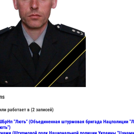
ns
или работает в (2 записей)
БрНп "Лють" (Объединенная штурмовая бригада Нацполиции "Лю
ють")
нами (Штурмовой полк Национальной полиции Украины "Цунами",