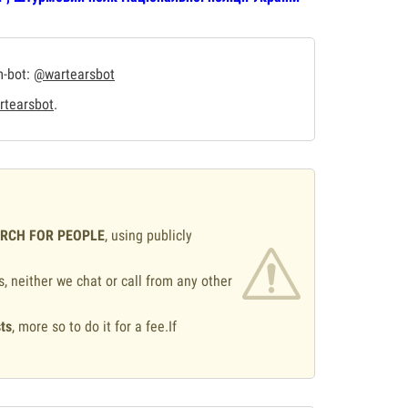
m-bot:
@wartearsbot
tearsbot
.
ARCH FOR PEOPLE
, using publicly
s, neither we chat or call from any other
ts
, more so to do it for a fee.If
.