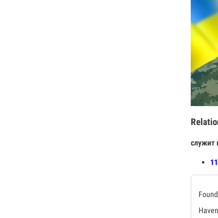
Relatio
служит 
11
Found 
Haven'