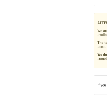
ATTE
We are
availa
The te
accou
We do
someb
If you