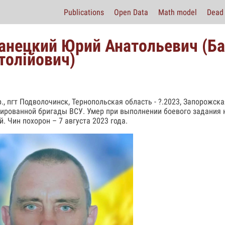
Publications
Open Data
Math model
Dead 
анецкий Юрий Анатольевич (Б
толійович)
.р., пгт Подволочинск, Тернопольская область - ?.2023, Запорожск
ированной бригады ВСУ. Умер при выполнении боевого задания
й. Чин похорон – 7 августа 2023 года.