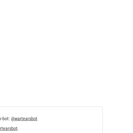
m-bot:
@wartearsbot
tearsbot
.