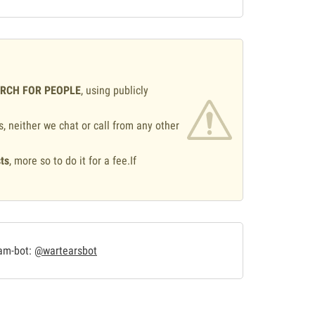
ARCH FOR PEOPLE
, using publicly
s, neither we chat or call from any other
ts
, more so to do it for a fee.If
.
ram-bot:
@wartearsbot