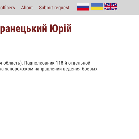
officers
About
Submit request
аранецький Юрій
ая область). Подполковник 118-й отдельной
 на запорожском направлении ведения боевых