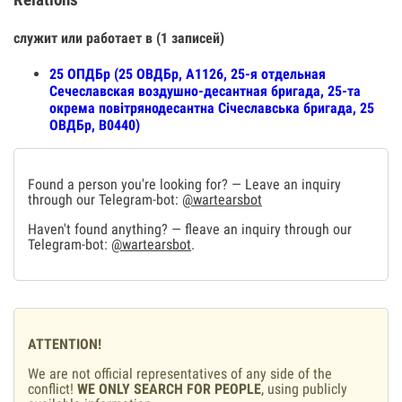
Relations
служит или работает в (1 записей)
25 ОПДБр (25 ОВДБр, А1126, 25-я отдельная
Сечеславская воздушно-десантная бригада, 25-та
окрема повітрянодесантна Січеславська бригада, 25
ОВДБр, В0440)
Found a person you're looking for? — Leave an inquiry
through our Telegram-bot:
@wartearsbot
Haven't found anything? — fleave an inquiry through our
Telegram-bot:
@wartearsbot
.
ATTENTION!
We are not official representatives of any side of the
conflict!
WE ONLY SEARCH FOR PEOPLE
, using publicly