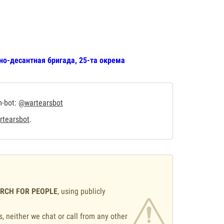
но-десантная бригада, 25-та окрема
m-bot:
@wartearsbot
tearsbot
.
ARCH FOR PEOPLE
, using publicly
s, neither we chat or call from any other