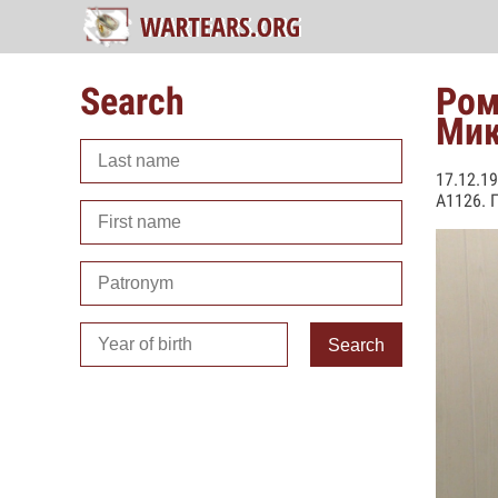
Search
Ром
Мик
17.12.1
А1126. 
Search