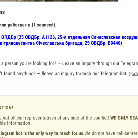
ns
или работает в (1 записей)
 ОПДБр (25 ОВДБр, А1126, 25-я отдельная Сечеславская воздуш
вітрянодесантна Січеславська бригада, 25 ОВДБр, В0440)
a person you're looking for? — Leave an inquiry through our Telegra
t found anything? — fleave an inquiry through our Telegram-bot:
@war
NTION!
 not official representatives of any side of the conflict!
WE ONLY SE
ble information.
legram bot is the only way to reach for us
.We do not have call-center