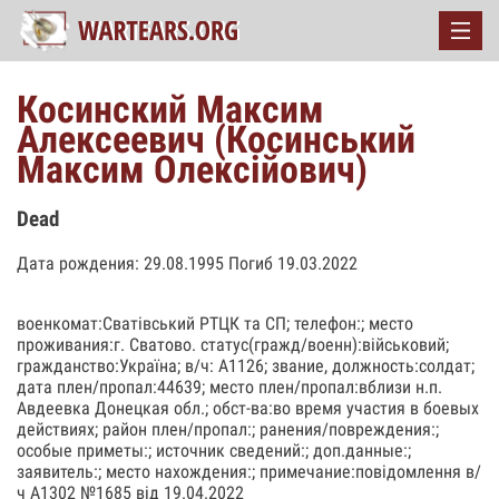
Косинский Максим
Алексеевич (Косинський
Максим Олексійович)
Dead
Дата рождения: 29.08.1995 Погиб 19.03.2022
военкомат:Сватівський РТЦК та СП; телефон:; место
проживания:г. Сватово. статус(гражд/военн):військовий;
гражданство:Україна; в/ч: А1126; звание, должность:солдат;
дата плен/пропал:44639; место плен/пропал:вблизи н.п.
Авдеевка Донецкая обл.; обст-ва:во время участия в боевых
действиях; район плен/пропал:; ранения/повреждения:;
особые приметы:; источник сведений:; доп.данные:;
заявитель:; место нахождения:; примечание:повідомлення в/
ч А1302 №1685 від 19.04.2022