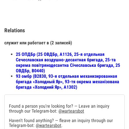
Relations
служит или работает в (2 записей)
25 ОПДБр (25 ОВДБр, А1126, 25-я отдельная
Сечеславская воздушно-десантная бригада, 25-та
окрема повітрянодесантна Січеславська бригада, 25
ОВДБр, В0440)
93 омбр (В2830, 93-я отдельная механизированная
бригада «Холодный Яр», 93-тя окрема механізована
бригада «Холодний Яр», А1302)
Found a person you're looking for? — Leave an inquiry
through our Telegram-bot:
@wartearsbot
Haven't found anything? — fleave an inquiry through our
Telegram-bot:
@wartearsbot
.