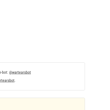
m-bot:
@wartearsbot
tearsbot
.