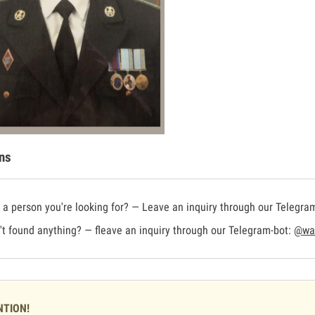
ns
a person you're looking for? — Leave an inquiry through our Telegra
t found anything? — fleave an inquiry through our Telegram-bot:
@war
NTION!