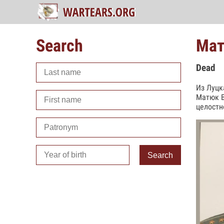
Search
Мат
Dead
Из Луцк
Матюк В
целостн
Search