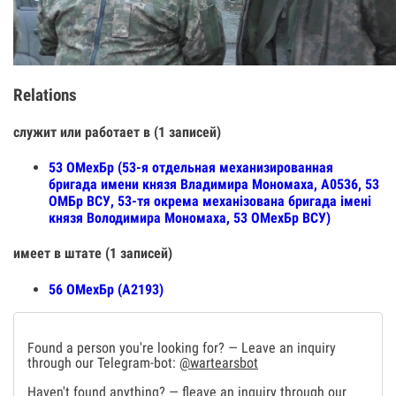
Relations
служит или работает в (1 записей)
53 ОМехБр (53-я отдельная механизированная
бригада имени князя Владимира Мономаха, А0536, 53
ОМБр ВСУ, 53-тя окрема механізована бригада імені
князя Володимира Мономаха, 53 ОМехБр ВСУ)
имеет в штате (1 записей)
56 ОМехБр (А2193)
Found a person you're looking for? — Leave an inquiry
through our Telegram-bot:
@wartearsbot
Haven't found anything? — fleave an inquiry through our