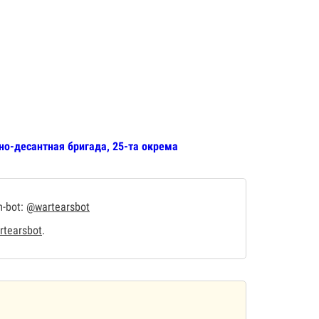
но-десантная бригада, 25-та окрема
m-bot:
@wartearsbot
tearsbot
.