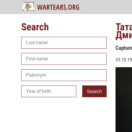
Search
Тат
Дми
Captur
25.10.1
Search