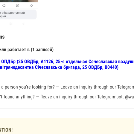
ns
или работает в (1 записей)
 ОПДБр (25 ОВДБр, А1126, 25-я отдельная Сечеславская воздуш
вітрянодесантна Січеславська бригада, 25 ОВДБр, В0440)
a person you're looking for? — Leave an inquiry through our Telegra
t found anything? — fleave an inquiry through our Telegram-bot:
@war
NTION!