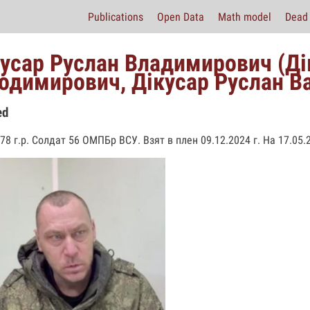
Publications
Open Data
Math model
Dead 
усар Руслан Владимирович (Ді
одимирович, Дікусар Руслан В
ed
78 г.р. Солдат 56 ОМПБр ВСУ. Взят в плен 09.12.2024 г. На 17.05.