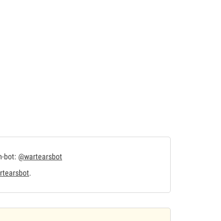
m-bot:
@wartearsbot
tearsbot
.