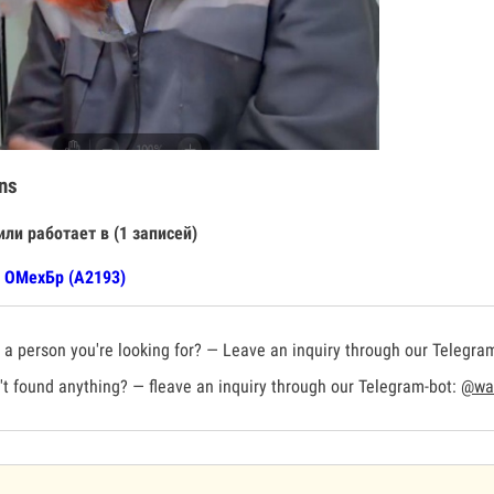
ns
или работает в (1 записей)
 ОМехБр (А2193)
a person you're looking for? — Leave an inquiry through our Telegra
t found anything? — fleave an inquiry through our Telegram-bot:
@war