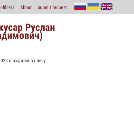
officers
About
Submit request
кусар Руслан
адимович)
2026 находится в плену.