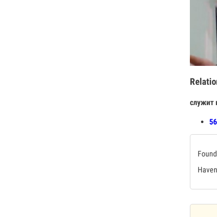
Relatio
служит 
56
Found 
Haven'