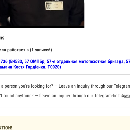
ns
или работает в (1 записей)
736 (В4533, 57 ОМПБр, 57-я отдельная мотопехотная бригада, 5
амана Костя Гордієнка, Т0920)
a person you're looking for? — Leave an inquiry through our Telegra
t found anything? — fleave an inquiry through our Telegram-bot:
@war
NTION!