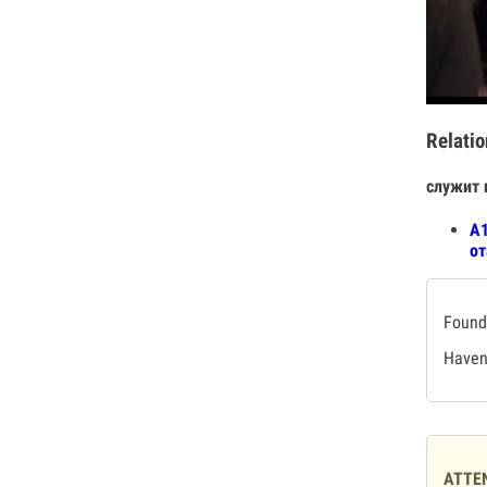
Relatio
служит 
А1
от
Found 
Haven'
ATTE