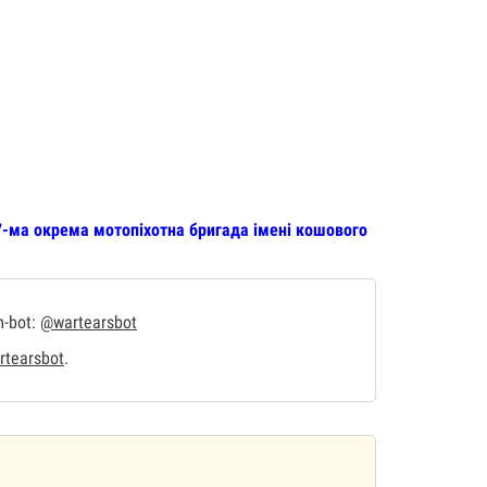
7-ма окрема мотопіхотна бригада імені кошового
m-bot:
@wartearsbot
tearsbot
.