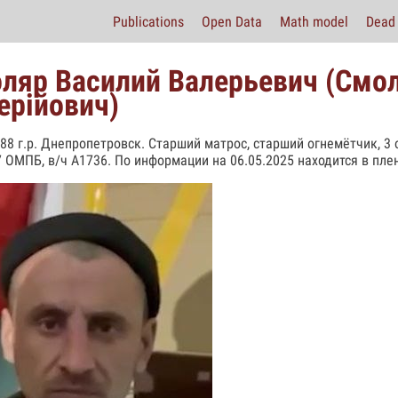
Publications
Open Data
Math model
Dead 
ляр Василий Валерьевич (Смо
ерійович)
988 г.р. Днепропетровск. Старший матрос, старший огнемётчик, 3
7 ОМПБ, в/ч А1736. По информации на 06.05.2025 находится в пле