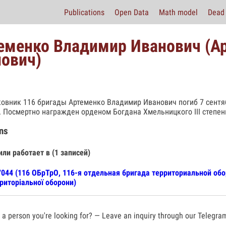
Publications
Open Data
Math model
Dead 
еменко Владимир Иванович (А
нович)
овник 116 бригады Артеменко Владимир Иванович погиб 7 сентяб
. Посмертно награжден орденом Богдана Хмельницкого III степен
ns
или работает в (1 записей)
044 (116 ОБрТрО, 116-я отдельная бригада территориальной обо
риторіальної оборони)
a person you're looking for? — Leave an inquiry through our Telegra