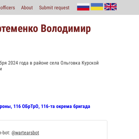
officers
About
Submit request
ртеменко Володимир
ря 2024 года в районе села Ольговка Курской
и
роны, 116 ОБрТрО, 116-та окрема бригада
m-bot:
@wartearsbot