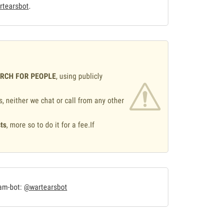
tearsbot
.
ARCH FOR PEOPLE
, using publicly
s, neither we chat or call from any other
ts
, more so to do it for a fee.If
.
ram-bot:
@wartearsbot