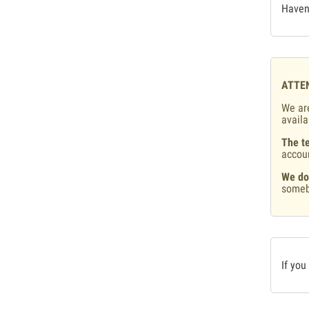
Haven'
ATTE
We are
availa
The te
accou
We do
someb
If you