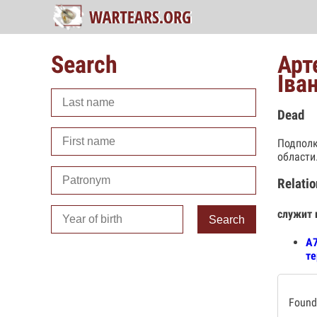
Search
Арт
Іва
Dead
Подполк
области
Relatio
служит 
Search
А7
те
Found 