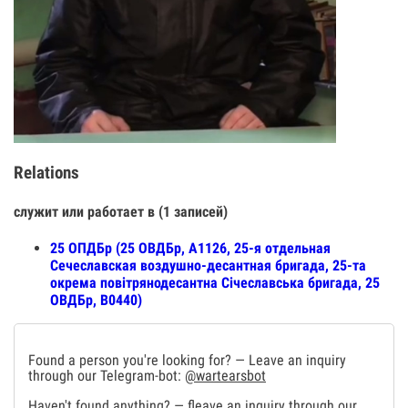
Relations
служит или работает в (1 записей)
25 ОПДБр (25 ОВДБр, А1126, 25-я отдельная
Сечеславская воздушно-десантная бригада, 25-та
окрема повітрянодесантна Січеславська бригада, 25
ОВДБр, В0440)
Found a person you're looking for? — Leave an inquiry
through our Telegram-bot:
@wartearsbot
Haven't found anything? — fleave an inquiry through our