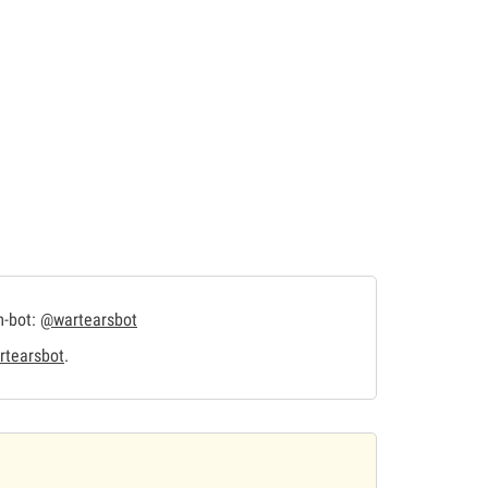
m-bot:
@wartearsbot
tearsbot
.