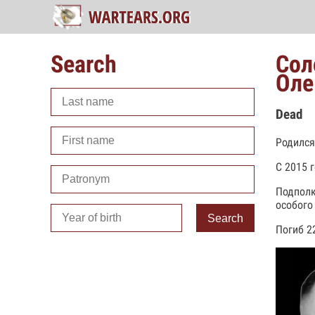
Search
Сол
Оле
Dead
Родился
С 2015 
Подполк
особого
Search
Погиб 2