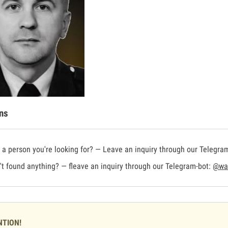
ns
a person you're looking for? — Leave an inquiry through our Telegra
t found anything? — fleave an inquiry through our Telegram-bot:
@war
NTION!