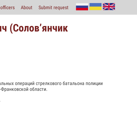
officers
About
Submit request
ч (Соловʼянчик
альных операций стрелкового батальона полиции
-Франковской области.
.