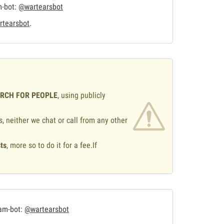
m-bot:
@wartearsbot
tearsbot
.
ARCH FOR PEOPLE
, using publicly
s, neither we chat or call from any other
ts
, more so to do it for a fee.If
.
ram-bot:
@wartearsbot