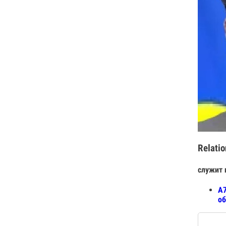
Relatio
служит 
A7
об