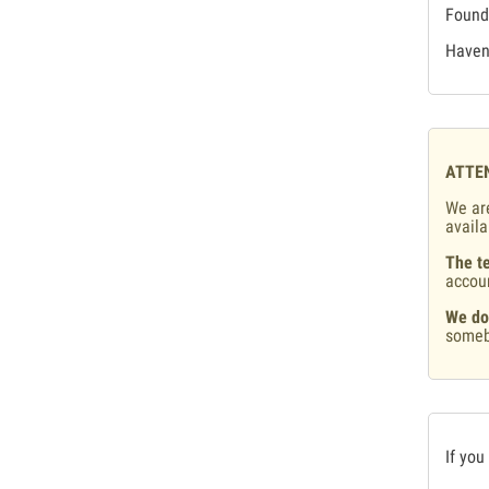
Found 
Haven'
ATTE
We are
availa
The te
accou
We do
someb
If you