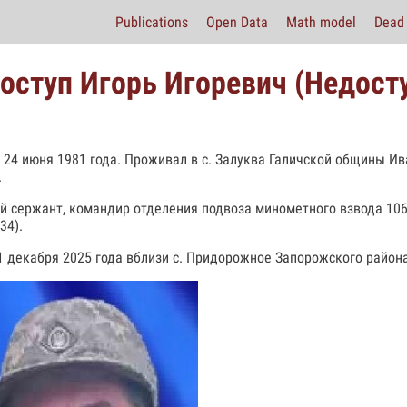
Publications
Open Data
Math model
Dead 
оступ Игорь Игоревич (Недосту
 24 июня 1981 года. Проживал в с. Залуква Галичской общины И
.
 сержант, командир отделения подвоза минометного взвода 106
34).
1 декабря 2025 года вблизи с. Придорожное Запорожского район