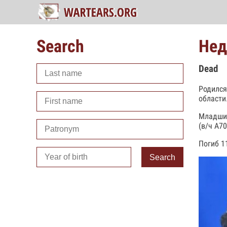
Search
Нед
Dead
Родился
области
Младший
(в/ч А70
Погиб 1
Search