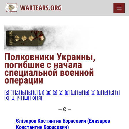
Полковники Украины,
погибшие с начала
специальной военной
операции
[Є]
[І]
[А]
[Б]
[В]
[Г]
[Д]
[Ж]
[З]
[И]
[К]
[Л]
[М]
[Н]
[О]
[П]
[Р]
[С]
[Т]
[Х]
[Ц]
[Ч]
[Ш]
[Ю]
[Я]
— Є —
Єлізаров Костянтин Борисович (Елизаров
Константин Борисович)