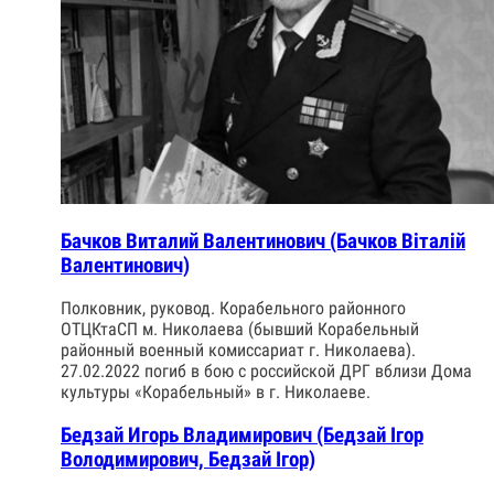
Бачков Виталий Валентинович (Бачков Віталій
Валентинович)
Полковник, руковод. Корабельного районного
ОТЦКтаСП м. Николаева (бывший Корабельный
районный военный комиссариат г. Николаева).
27.02.2022 погиб в бою с российской ДРГ вблизи Дома
культуры «Корабельный» в г. Николаеве.
Бедзай Игорь Владимирович (Бедзай Ігор
Володимирович, Бедзай Ігор)