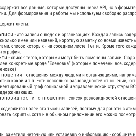
содержит все данные, которые доступны через API, но в формате x
утки. Для формирования и работы мы используем свободно расп
держит листы:
аписи
- это записи о людях и организациях. Каждая запись соде
сколько имён или названий, короткую заметку со всеми извест
гами, список которых - на соседнем листе
Теги
. Кроме того каж
тографии.
еги
- список тегов, которыми могут быть помечены записи. Сюда в
лее конкретные вроде "Еленовка" (которым помечены все, соде
еновке)
тношения
- отношения между людьми и организациями, например
стью какой и т.п. Есть несколько разновидностей отношений, к
иентированный граф социальной и управленческой структуры ВСУ
оддерживающих.
азновидности отношений
- список разновидностей отношен
 содержится более ста тысяч записей, поэтому для работы с эт
овать скрипты, хотя и в обычном приложении его можно посмотр
Вы заметили неточную или устаревшую информацию -
сообщите 