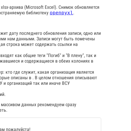
lsx-архива (Microsoft Excel). Снимок обновляется
ространяемую библиотеку
openpyxl
.
ржит дату последнего обновления записи, одно или
ными нам данными. Записи могут быть помечены
дая строка может содержать ссылки на
ходят как общие теги "Погиб" и "В плену", так и
ржавшиеся и содержащиеся в обеих колониях в
: кто где служит, какая организация является
оторые описаны в . В целом отношения описывают
 и организаций так или иначе ВСУ
ий.
им массивом данных рекомендуем сразу
еть.
нам
пожалуйста!