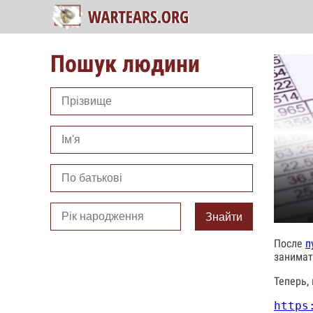
Пошук людини
Знайти
После
п
занимат
Теперь,
https