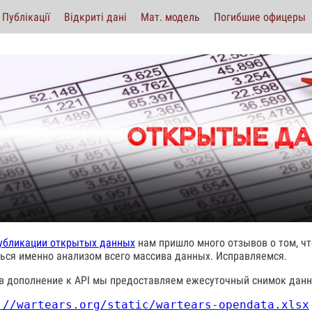
Публікації
Відкриті дані
Мат. модель
Погибшие офицеры
убликации открытых данных
нам пришло много отзывов о том, чт
ься именно анализом всего массива данных. Исправляемся.
 в дополнение к API мы предоставляем ежесуточный снимок данн
://wartears.org/static/wartears-opendata.xlsx