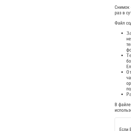
Снимок 
раз в с
Файл со
З
не
те
фо
Т
бо
Ел
О
ча
ор
п
Р
В файле
использ
Если 