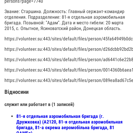
persons?page=7740
Звание: Старшина. Должность: Главный сержант-командир
отделения. Подразделение: 81-я отдельная аэромобильная
бригада. Позывной: "Адам". Дата и место гибели: 20 марта
2015, с. Опытное, Ясиноватский район, Донецкая область.
https://volunteer.su:443/sites/default/files/person/45fa64949b0
https://volunteer.su:443/sites/default/files/person/d26dcbb92b
https://volunteer.su:443/sites/default/files/person/ad6441c6e2
https://volunteer.su:443/sites/default/files/person/0014360b6a
https://volunteer.su:443/sites/default/files/person/089ea8ad67
Відносини
служит или работает в (1 записей)
81-я отдельная аэромобильная бригада (г.
Дружковка) (А2120, 81-я отдельная аэромобильная
бригада, 81-а окрема аеромобільна бригада, 81