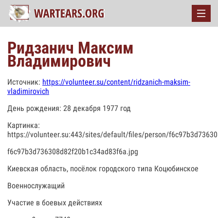
Ридзанич Максим
Владимирович
Источник:
https://volunteer.su/content/ridzanich-maksim-
vladimirovich
День рождения: 28 декабря 1977 год
Картинка:
https://volunteer.su:443/sites/default/files/person/f6c97b3d736
f6c97b3d736308d82f20b1c34ad83f6a.jpg
Киевская область, посёлок городского типа Коцюбинское
Военнослужащий
Участие в боевых действиях