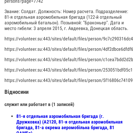
persons?page=7742
Звание: Солдат. Должность: Номер расчета. Подразделение:
81-я отдельная аэромобильная бригада (122-й отдельный
аэромобильный батальон). Позывной: "Браконьер". Дата и
место гибели: 3 апреля 2015, г. Авдеевка, Донецкая область.
https://volunteer.su:443/sites/default/files/person/9c7c290316
https://volunteer.su:443/sites/default/files/person/4df2dbce6df
https://volunteer.su:443/sites/default/files/person/c1cea7bdd2
https://volunteer.su:443/sites/default/files/person/253051bdf05c
https://volunteer.su:443/sites/default/files/person/5f16806c74
Відносини
служит или работает в (1 записей)
81-я отдельная аэромобильная бригада (г.
Дружковка) (А2120, 81-я отдельная аэромобильная
бригада, 81-а окрема аеромобільна бригада, 81