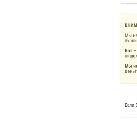
ВНИМ
Мы не
публ
Бот –
пишем
Мы не
деньг
Если 