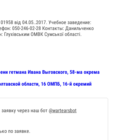
1958 від 04.05..2017. Учебное заведение:
лефон: 050-246-02-28 Контакты: Данильченко
н: Глухівським ОМВК Сумської області.
мени гетмана Ивана Выговского, 58-ма окрема
олтавской области, 16 ОМПБ, 16-й окремий
 заявку через наш бот
@wartearsbot
ко по заявке.