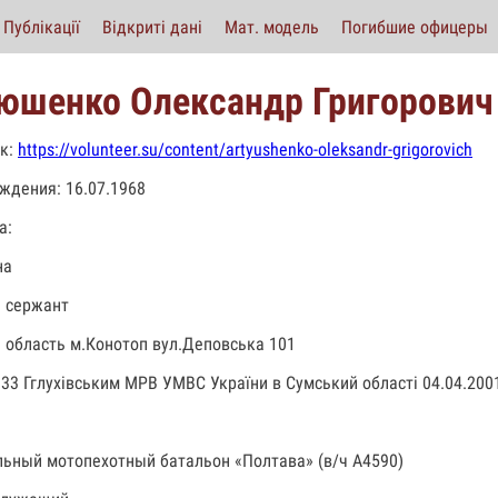
Публікації
Відкриті дані
Мат. модель
Погибшие офицеры
юшенко Олександр Григорович
к:
https://volunteer.su/content/artyushenko-oleksandr-grigorovich
ждения: 16.07.1968
а:
на
 сержант
 область м.Конотоп вул.Деповська 101
33 Гглухівським МРВ УМВС України в Сумський області 04.04.200
льный мотопехотный батальон «Полтава» (в/ч А4590)