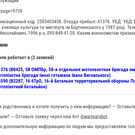
служащий
?page=9739
икационный код: 2503403458. Откуда прибыл: А1376. УБД: УБД 10
 училище культури та мистецтв ім.Бортнянського у 1987 році. Те
Миколайович, 1996 р.н, 095-849-41-20. Каким военкоматом призва
ини
или работает в (2 записей)
376 (В0425, 58 ОМПБр, 58-я отдельная мотопехотная бригада и
топіхотна бригада імені гетьмана Івана Виговського)
590 (В2287, 16 бТрО, 16-й батальон территориальной обороны П
топіхотний батальйон)
 родственника и хотите получить о нем информацию? — Оставьте
шли? — Оставьте заявку через наш бот
@wartearsbot
.
 дополнительную информацию по людям мы предоставляем толь