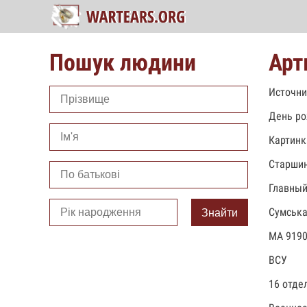
Пошук людини
Арт
Источни
День ро
Картинк
Старши
Главный
Сумська
Знайти
МА 9190
ВСУ
16 отде