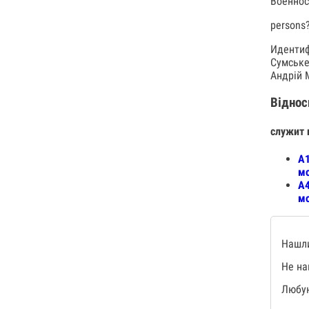
Военно
persons
Идентиф
Сумське
Андрій 
Віднос
служит 
А1
мо
А4
мо
Нашли
Не на
Любую