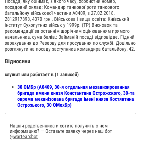
Посада, яку обіймає, з якого часу, особистий номер,
посадовий оклад: Командир танкової роти танкового
батальйону військової частини А0409, з 27.02.2018,
2812917893, 4370 грн.. Військова і вища освіта: Київський
інститут Сухопутних військ у 1999р. (ТР) Висновок та
рекомендації за останнім щорічним оцінюванням прямого
начальника, сума балів.: Займаній посаді відповідає. Гідний
зарахування до Резерву для просування по службі. Доцільно
розглянути на посаду заступника командира батальйону, 42.
Відносини
служит или работает в (1 записей)
30 ОМБр (А0409, 30-я отдельная механизированная
бригада имени князя Константина Острожского, 30-та
окрема механізована бригада імені князя Костянтина
Острозького, 30 ОМехБр)
Нашли родственника и хотите получить о нем
информацию? — Оставьте заявку через наш бот
@wartearsbot