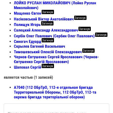
ЛОЙКО РУСЛАН МИКОЛАЙОВИЧ (Лойко Руслан
Миколайович)
Загинув
Мащенко Євген
Загинув
Насіковський Віктор Анатолійович
Загинув
Полищук Игорь
Загинув
Салецкий Александр Александрович
Загинув
Сербін Олег Павлович (Сербин Олег Павлович)
Загинув
Синогач Едуард
Скрылев Евгений Васильевич
Загинув
Тимошевський Олексій Олександрович
Чернов-Евтушенко Сергей Ярославович (Чернов-
Євтушенко Сергій Ярославович)
Загинув
Шаповал Сергій
является частью (1 записей)
А7040 (112 ОБрТрО, 112-я отдельная бригада
Территориальной Обороны, 112 ОБрТрО, 112-та
окрема бригада територіальної оборони)