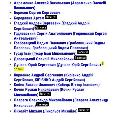
Авраменко Алексей Васильевич (Авраменко Олексій
Васильович)
Борисов Сергей Сергеевич
Загинув
Бородавка Артем
Гладкий Андрей Сергеевич (Гладкий Андрій
Загинув
Сергійович)
Годлевський Сергій Анатолійович (Годлевский Сергей
Анатольевич)
Грабовецкий Вадим Павлович (Грабовицький Вадим
Павлович, Грабовецький Вадим Павлович)
Загинув
Гусар Іван (Гусар Іван Миколайович)
Загинув
Дворецький Олексій Миколайович
В
Дунаев Юрий Сергеевич (Дунаєв Юрій Сергійович)
полоні
Кириенко Андрей Сергеевич (Кирієнко Андрій
Сергійович, КІРІЄНКО Андрій Сергійович)
Кобец Виктор Иванович (Кобець Віктор Іванович)
Кочин Руслан Николаевич (Кочин Руслан
Загинув
Миколайович)
Лаврега Олександр Миколайович (Лаврега Александр
Загинув
Николаевич)
Загинув
Лихолёт Михаил (Лихольот Михайло)