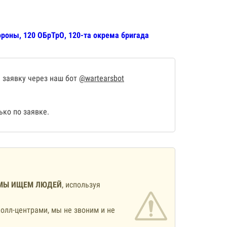
ороны, 120 ОБрТрО, 120-та окрема бригада
 заявку через наш бот
@wartearsbot
ко по заявке.
МЫ ИЩЕМ ЛЮДЕЙ
, используя
олл-центрами, мы не звоним и не