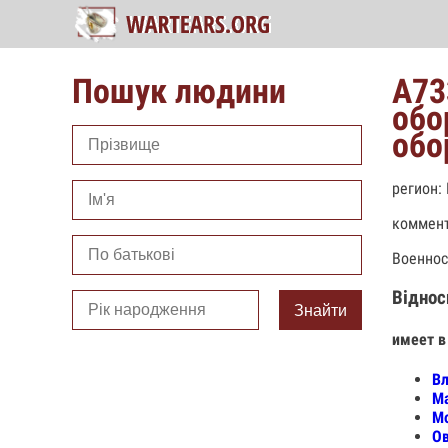
Пошук людини
А73
обо
обо
регион:
коммент
Военнос
Віднос
Знайти
имеет в
Вл
Ма
Мо
Ов