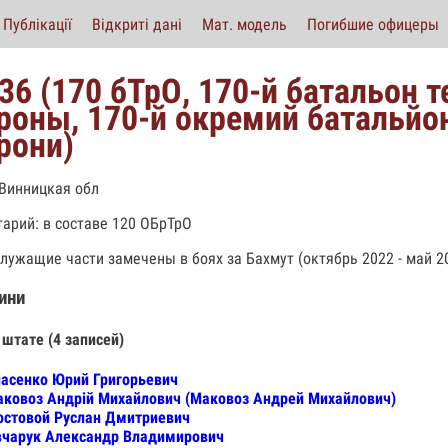
Публікації
Відкриті дані
Мат. модель
Погибшие офицеры
36 (170 бТрО, 170-й батальон 
роны, 170-й окремий батальйон
рони)
 Винницкая обл
арий: в составе 120 ОБрТрО
лужащие части замечены в боях за Бахмут (октябрь 2022 - май 20
ини
 штате (4 записей)
асенко Юрий Григорьевич
ковоз Андрій Михайлович (Маковоз Андрей Михайлович)
стовой Руслан Дмитриевич
чарук Александр Владимирович