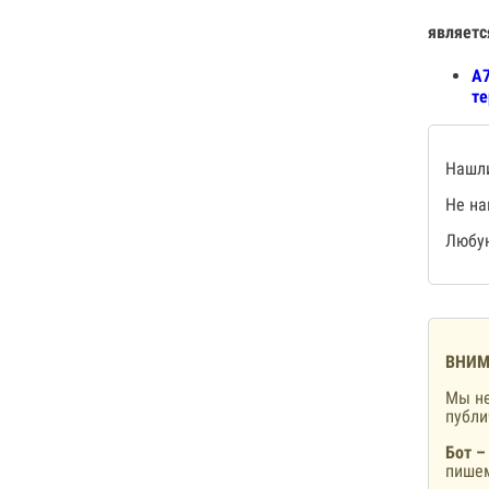
являетс
А7
те
Нашли
Не на
Любую
ВНИМ
Мы не
публ
Бот –
пишем