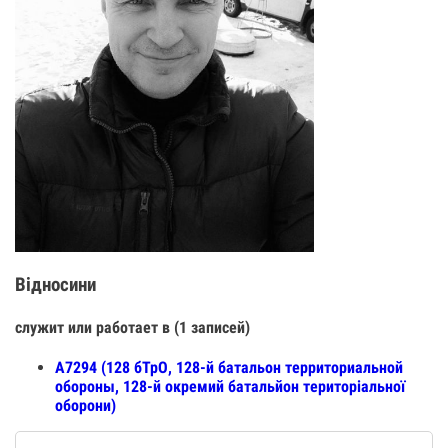
Відносини
служит или работает в (1 записей)
А7294 (128 бТрО, 128-й батальон территориальной
обороны, 128-й окремий батальйон територіальної
оборони)