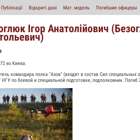
Публікації
Відкриті дані
Мат. модель
Погибшие офицеры
оглюк Ігор Анатолійович (Безо
тольевич)
в
72 из Киева.
тель командира полка "Азов" (входит в состав Сил специальных 
7 НГУ по боевой и специальной подготовке, подполковник. Погиб 