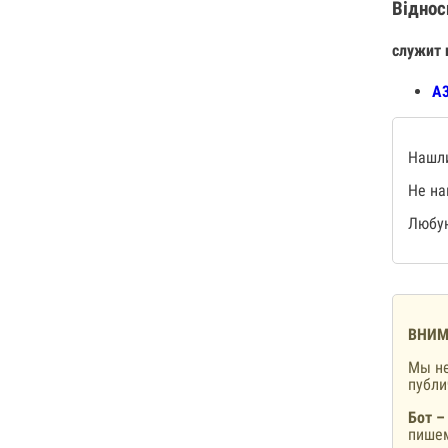
Віднос
служит 
А3
Нашли
Не на
Любую
ВНИМ
Мы не
публ
Бот –
пишем