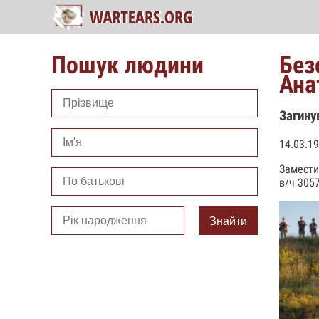
Пошук людини
Без
Ана
Загину
14.03.19
Замести
в/ч 305
Знайти