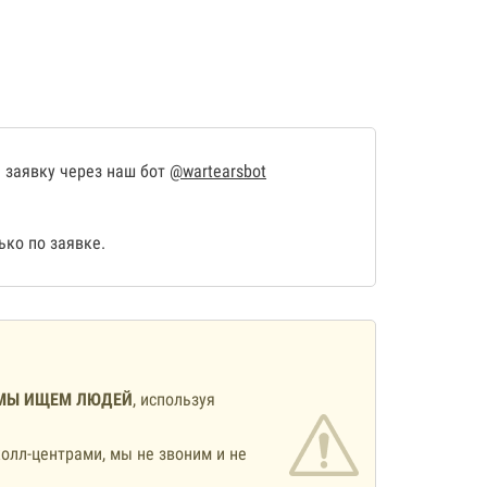
 заявку через наш бот
@wartearsbot
ко по заявке.
МЫ ИЩЕМ ЛЮДЕЙ
, используя
олл-центрами, мы не звоним и не