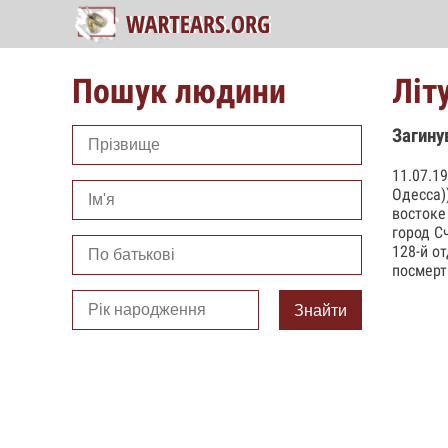
Пошук людини
Літ
Загину
11.07.1
Одесса)
востоке
город С
128-й о
посмерт
Знайти