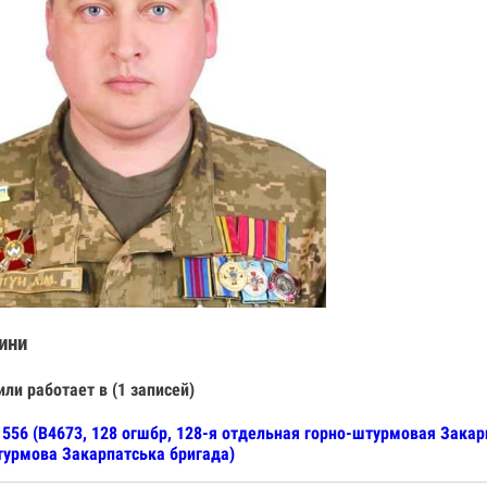
ини
или работает в (1 записей)
556 (В4673, 128 огшбр, 128-я отдельная горно-штурмовая Закар
урмова Закарпатська бригада)