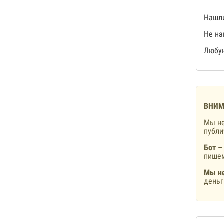
Нашли
Не на
Любую
ВНИМ
Мы не
публ
Бот –
пишем
Мы не
деньг