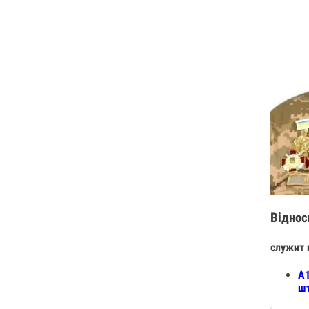
Віднос
служит 
А1
шт