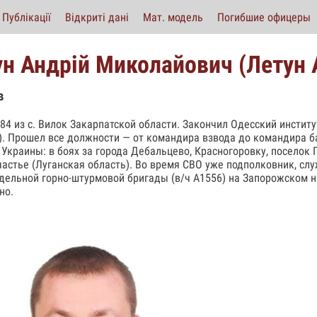
Публікації
Відкриті дані
Мат. модель
Погибшие офицеры
ун Андрій Миколайович (Летун
в
984 из с. Вилок Закарпатской области. Закончил Одесский инстит
). Прошел все должности — от командира взвода до командира ба
 Украины: в боях за города Дебальцево, Красногоровку, поселок 
частье (Луганская область). Во время СВО уже подполковник, сл
тдельной горно-штурмовой бригады (в/ч А1556) на Запорожском н
но.