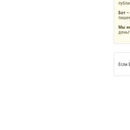
публ
Бот –
пишем
Мы не
деньг
Если 