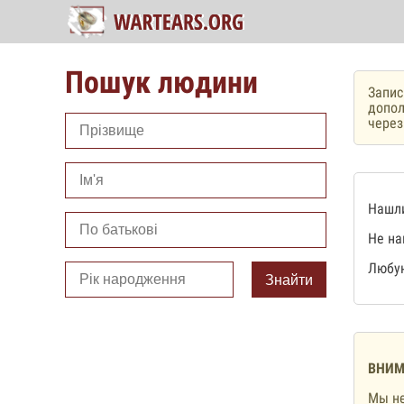
Пошук людини
Запис
допол
чере
Нашли
Не на
Любую
Знайти
ВНИМ
Мы не