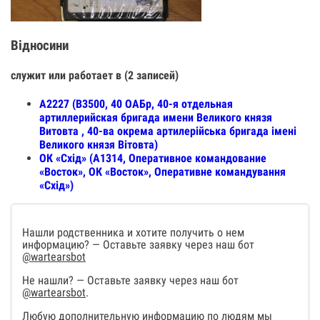
Відносини
служит или работает в (2 записей)
А2227 (В3500, 40 ОАБр, 40-я отдельная
артиллерийская бригада имени Великого князя
Витовта , 40-ва окрема артилерійська бригада імені
Великого князя Вітовта)
ОК «Схід» (А1314, Оперативное командование
«Восток», ОК «Восток», Оперативне командування
«Схід»)
Нашли родственника и хотите получить о нем
информацию? — Оставьте заявку через наш бот
@wartearsbot
Не нашли? — Оставьте заявку через наш бот
@wartearsbot
.
Любую дополнительную информацию по людям мы