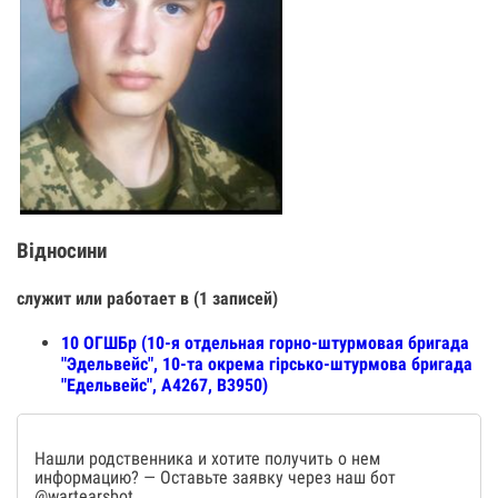
Відносини
служит или работает в (1 записей)
10 ОГШБр (10-я отдельная горно-штурмовая бригада
"Эдельвейс", 10-та окрема гірсько-штурмова бригада
"Едельвейс", А4267, В3950)
Нашли родственника и хотите получить о нем
информацию? — Оставьте заявку через наш бот
@wartearsbot