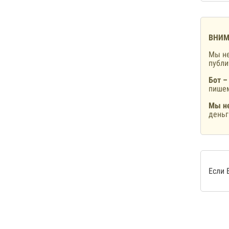
ВНИМ
Мы не
публ
Бот –
пишем
Мы не
деньг
Если 