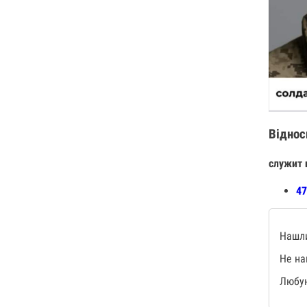
Віднос
служит 
47
Нашли
Не на
Любую