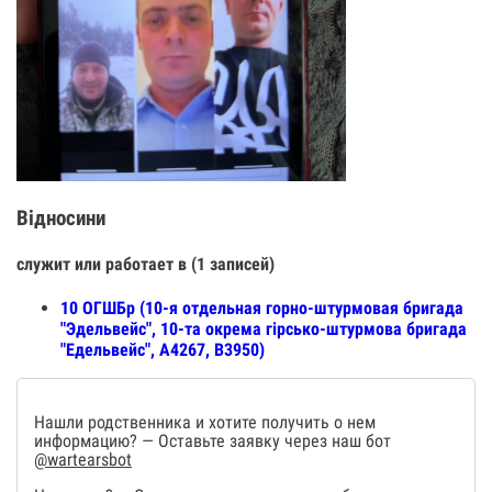
Відносини
служит или работает в (1 записей)
10 ОГШБр (10-я отдельная горно-штурмовая бригада
"Эдельвейс", 10-та окрема гірсько-штурмова бригада
"Едельвейс", А4267, В3950)
Нашли родственника и хотите получить о нем
информацию? — Оставьте заявку через наш бот
@wartearsbot