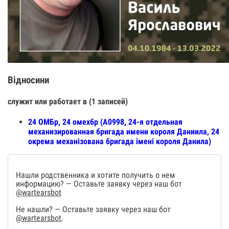
Відносини
служит или работает в (1 записей)
24 ОМБр, 24 омехбр (А0998, 24-я отдельная
механизированная бригада имени короля Даниила, 24
окрема механізована бригада імені короля Данила)
Нашли родственника и хотите получить о нем
информацию? — Оставьте заявку через наш бот
@wartearsbot
Не нашли? — Оставьте заявку через наш бот
@wartearsbot
.