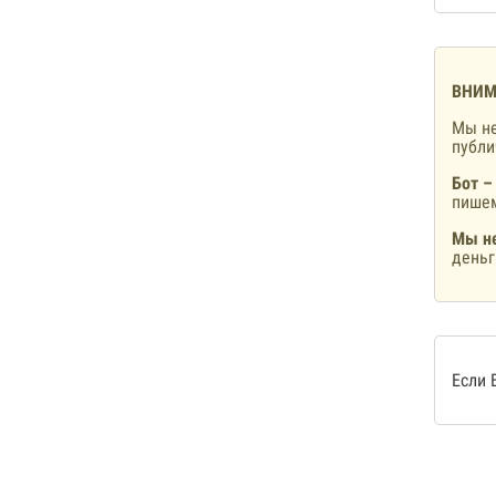
ВНИМ
Мы не
публ
Бот –
пишем
Мы не
деньг
Если 