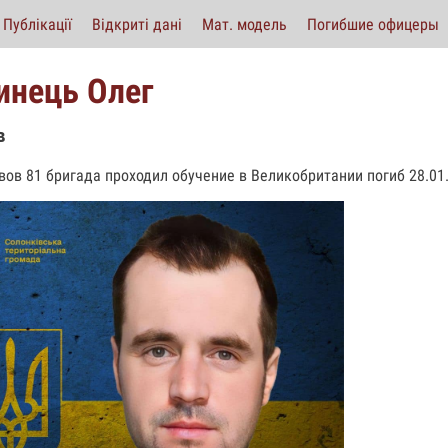
Публікації
Відкриті дані
Мат. модель
Погибшие офицеры
инець Олег
в
вов 81 бригада проходил обучение в Великобритании погиб 28.01