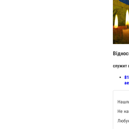
Віднос
служит 
81
ае
Нашли
Не на
Любую