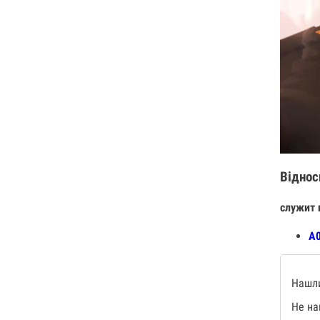
Віднос
служит 
А0
Нашли
Не на