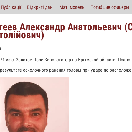
Публікації
Відкриті дані
Мат. модель
Погибшие офицеры
геев Александр Анатольевич (
толійович)
в
971 из с. Золотое Поле Кировского р-на Крымской области. Подпо
 результате осколочного ранения головы при ударе по располож