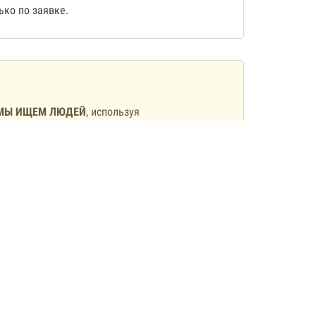
ко по заявке.
МЫ ИЩЕМ ЛЮДЕЙ
, используя
олл-центрами, мы не звоним и не
бмена
, тем более, сделать это за
с нами.
нам
пожалуйста!