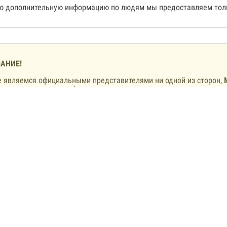
 дополнительную информацию по людям мы предоставляем толь
АНИЕ!
 являемся официальными представителями ни одной из сторон,
ично размещенную информацию.
 единственный способ связи с нами
. Мы не располагаем своими к
 с других аккаунтов.
 предлагаем и не будем предлагать включить людей в списки о
и. Если вам такое обещают – вы общаетесь с мошенниками, а не 
Вы заметили неточную или устаревшую информацию -
сообщите 