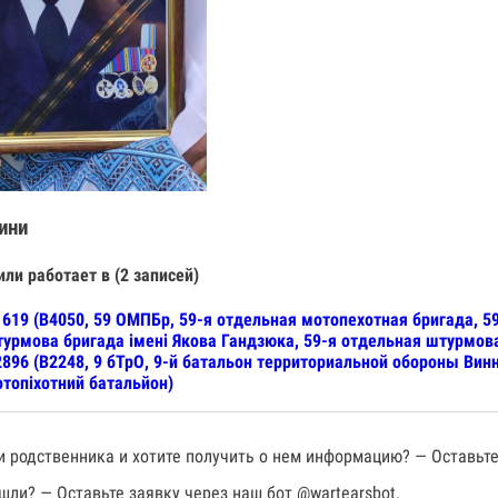
ини
или работает в (2 записей)
619 (В4050, 59 ОМПБр, 59-я отдельная мотопехотная бригада, 5
урмова бригада імені Якова Гандзюка, 59-я отдельная штурмов
896 (В2248, 9 бТрО, 9-й батальон территориальной обороны Вин
топіхотний батальйон)
 родственника и хотите получить о нем информацию? — Оставьте
шли? — Оставьте заявку через наш бот
@wartearsbot
.