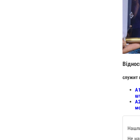
Віднос
служит 
А1
шт
А2
мо
Нашли
Не на