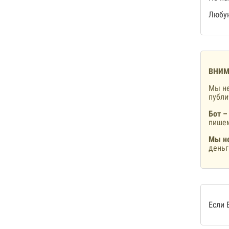
Любую
ВНИМ
Мы не
публ
Бот –
пишем
Мы не
деньг
Если 