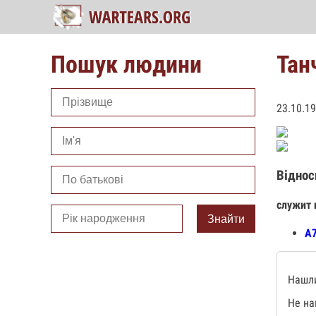
Пошук людини
Тан
23.10.1
Віднос
служит 
Знайти
А7
Нашли
Не на