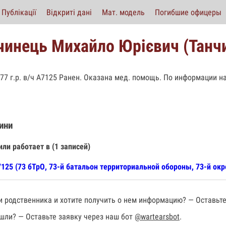
Публікації
Відкриті дані
Мат. модель
Погибшие офицеры
чинець Михайло Юрієвич (Танч
977 г.р. в/ч А7125 Ранен. Оказана мед. помощь. По информации на
ини
или работает в (1 записей)
125 (73 бТрО, 73-й батальон территориальной обороны, 73-й окр
 родственника и хотите получить о нем информацию? — Оставьте
шли? — Оставьте заявку через наш бот
@wartearsbot
.