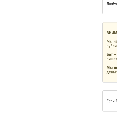
Любую
ВНИМ
Мы не
публ
Бот –
пишем
Мы не
деньг
Если 