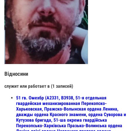
Відносини
служит или работает в (1 записей)
51 гв. Омехбр (А2331, В3938, 51-я отдельная
гвардейская механизированная Перекопско-
Харьковская, Пражско-Волынская ордена Ленина,
дважды ордена Красного знамени, ордена Суворова и
Кутузова бригада, 51-ша окрема гвардійська
Перекопсько-Харківська Празько-Волинська ордена