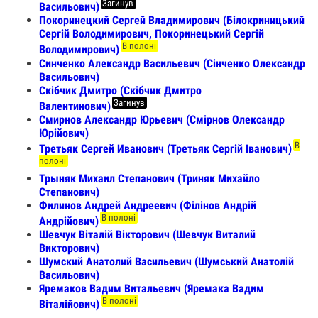
Загинув
Васильович)
Покоринецкий Сергей Владимирович (Білокриницький
Сергій Володимирович, Покоринецький Сергій
В полоні
Володимирович)
Синченко Александр Васильевич (Сінченко Олександр
Васильович)
Скібчик Дмитро (Скібчик Дмитро
Загинув
Валентинович)
Смирнов Александр Юрьевич (Смірнов Олександр
Юрійович)
В
Третьяк Сергей Иванович (Третьяк Сергій Іванович)
полоні
Трыняк Михаил Степанович (Триняк Михайло
Степанович)
Филинов Андрей Андреевич (Філінов Андрій
В полоні
Андрійович)
Шевчук Віталій Вікторович (Шевчук Виталий
Викторович)
Шумский Анатолий Васильевич (Шумський Анатолій
Васильович)
Яремаков Вадим Витальевич (Яремака Вадим
В полоні
Віталійович)