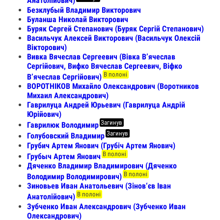
Анатолійович)
Безклубый Владимир Викторович
Буланша Николай Викторович
Буряк Сергей Степанович (Буряк Сергій Степанович)
Васильчук Алексей Викторович (Васильчук Олексій
Вікторович)
Вивка Вячеслав Сергеевич (Вівка Вʼячеслав
Сергійович, Вифко Вячеслав Сергеевич, Віфко
В полоні
Вʼячеслав Сергійович)
ВОРОТНІКОВ Михайло Олександрович (Воротников
Михаил Александрович)
Гаврилуца Андрей Юрьевич (Гаврилуца Андрій
Юрійович)
Загинув
Гаврилюк Володимир
Загинув
Голубовский Владимир
Грубич Артем Янович (Грубіч Артем Янович)
В полоні
Грубыч Артем Янович
Дяченко Владимир Владимирович (Дяченко
В полоні
Володимир Володимирович)
Зиновьев Иван Анатольевич (Зінов‘єв Іван
В полоні
Анатолійович)
Зубченко Иван Александрович (Зубченко Иван
Олександрович)