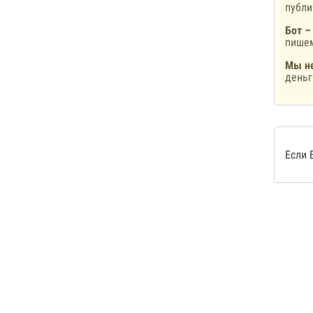
публ
Бот –
пишем
Мы не
деньг
Если 