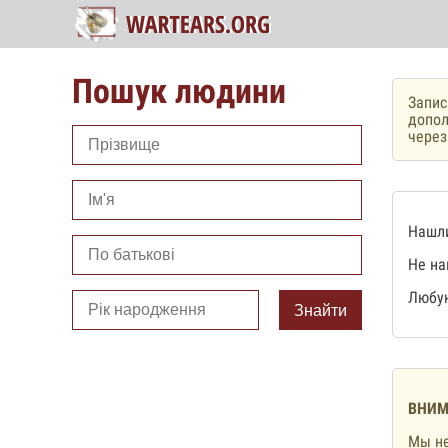
Пошук людини
Запис
допол
чере
Нашли
Не на
Любую
Знайти
ВНИМ
Мы не