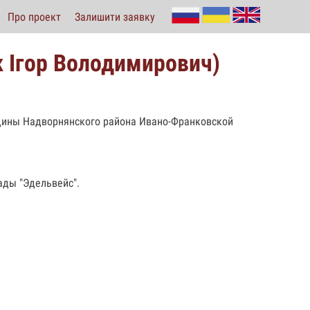
Про проект
Залишити заявку
 Ігор Володимирович)
бщины Надворнянского района Ивано-Франковской
ады "Эдельвейс".