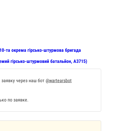
 10-та окрема гірсько-штурмова бригада
емий гірсько-штурмовий батальйон, А3715)
 заявку через наш бот
@wartearsbot
ко по заявке.