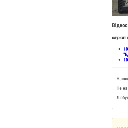
Віднос
служит 
10
"Е
10
Нашли
Не на
Любую