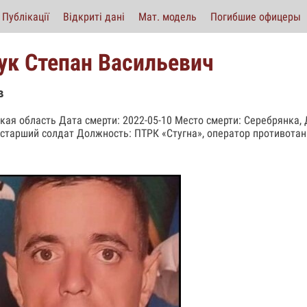
Публікації
Відкриті дані
Мат. модель
Погибшие офицеры
ук Степан Васильевич
в
кая область Дата смерти: 2022-05-10 Место смерти: Серебрянка, Д
 старший солдат Должность: ПТРК «Стугна», оператор противота