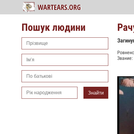
Пошук людини
Рач
Загину
Ровненс
Звание:
Знайти