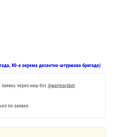
гада, 80-а окрема десантно-штурмова бригада)
 заявку через наш бот
@wartearsbot
ко по заявке.