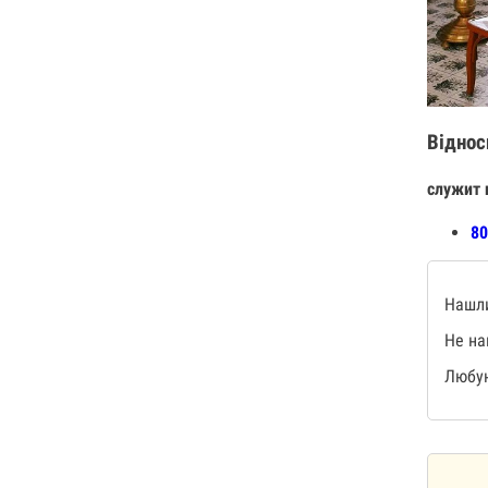
Віднос
служит 
80
Нашли
Не на
Любую