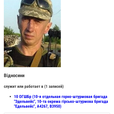
Відносини
служит или работает в (1 записей)
10 ОГШБр (10-я отдельная горно-штурмовая бригада
"Эдельвейс", 10-та окрема гірсько-штурмова бригада
"Едельвейс", А4267, В3950)