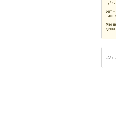
публ
Бот –
пишем
Мы не
деньг
Если 