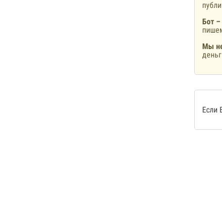
публ
Бот –
пишем
Мы не
деньг
Если 