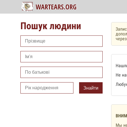
Пошук людини
Запис
допол
чере
Нашли
Не на
Любую
Знайти
ВНИМ
Мы не