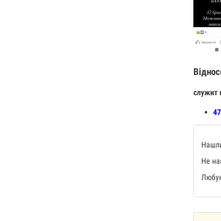
Віднос
служит 
47
Нашли
Не на
Любую