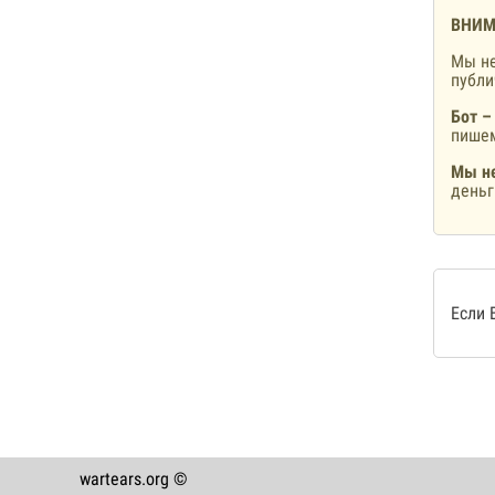
ВНИМ
Мы не
публ
Бот –
пишем
Мы не
деньг
Если 
wartears.org ©