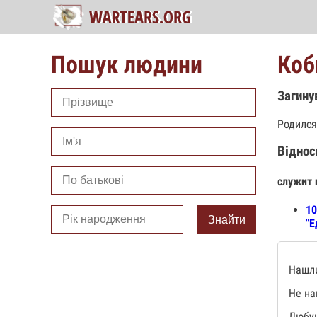
Пошук людини
Коб
Загину
Родился
Віднос
служит 
10
Знайти
"Е
Нашли
Не на
Любую