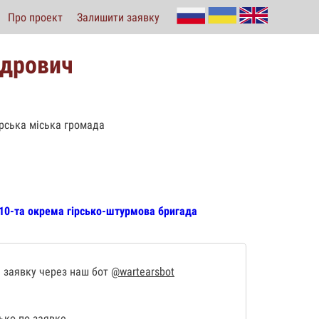
Про проект
Залишити заявку
ндрович
арська міська громада
 10-та окрема гірсько-штурмова бригада
 заявку через наш бот
@wartearsbot
ко по заявке.