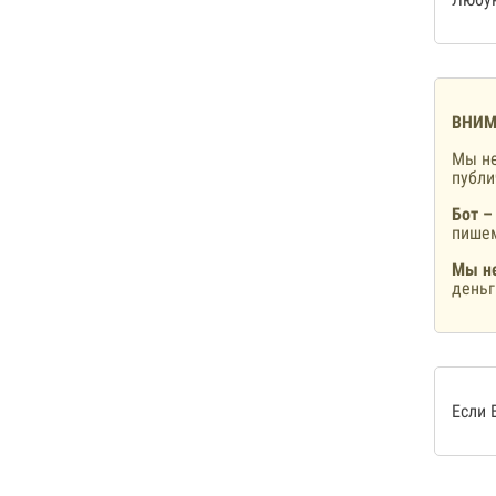
ВНИМ
Мы не
публ
Бот –
пишем
Мы не
деньг
Если 