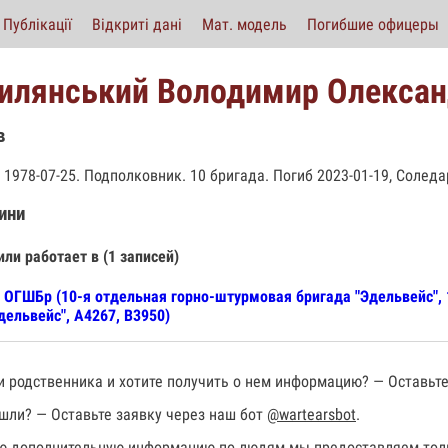
Публікації
Відкриті дані
Мат. модель
Погибшие офицеры
илянський Володимир Олекса
в
 1978-07-25. Подполковник. 10 бригада. Погиб 2023-01-19, Солед
ини
или работает в (1 записей)
 ОГШБр (10-я отдельная горно-штурмовая бригада "Эдельвейс",
дельвейс", А4267, В3950)
 родственника и хотите получить о нем информацию? — Оставьте
шли? — Оставьте заявку через наш бот
@wartearsbot
.
 дополнительную информацию по людям мы предоставляем толь