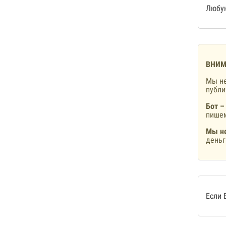
Любую
ВНИМ
Мы не
публ
Бот –
пишем
Мы не
деньг
Если 