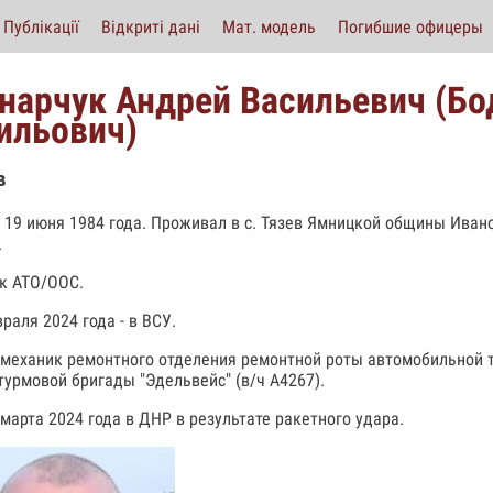
Публікації
Відкриті дані
Мат. модель
Погибшие офицеры
нарчук Андрей Васильевич (Бо
ильович)
в
 19 июня 1984 года. Проживал в с. Тязев Ямницкой общины Ива
.
к АТО/ООС.
раля 2024 года - в ВСУ.
 механик ремонтного отделения ремонтной роты автомобильной т
турмовой бригады "Эдельвейс" (в/ч А4267).
 марта 2024 года в ДНР в результате ракетного удара.