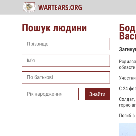
Пошук людини
Бод
Вас
Загину
Родился
области
Участни
С 24 фев
Знайти
Солдат,
горно-ш
Погиб 6