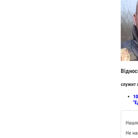
Віднос
служит 
10
"Е
Нашли
Не на