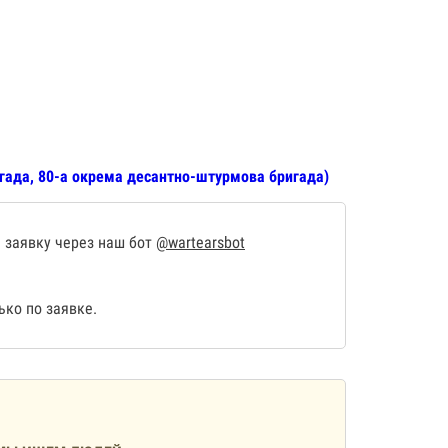
гада, 80-а окрема десантно-штурмова бригада)
 заявку через наш бот
@wartearsbot
ко по заявке.