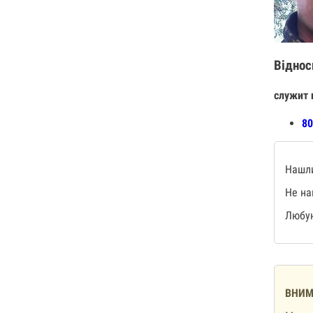
Віднос
служит 
80
Нашли
Не на
Любую
ВНИМ